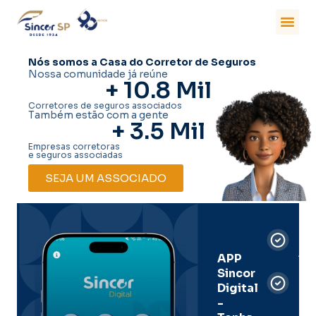
Nós somos a Casa do Corretor de Seguros
Nossa comunidade já reúne
+ 
10.8
 Mil
Corretores de seguros associados
Também estão com a gente
+ 
3.5
 Mil
Empresas corretoras
e seguros associadas
SEJA UM ASSOCIADO
Car
Dig
Ass
APP
Sincor
Pre
Digital
-
Men