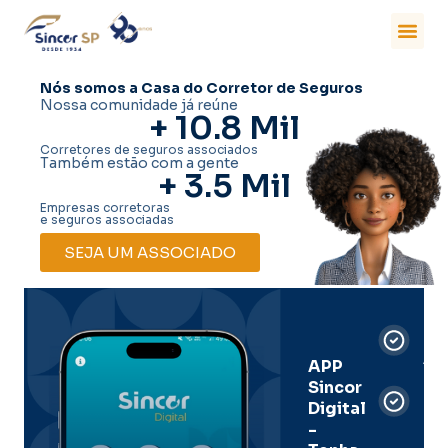
Nós somos a Casa do Corretor de Seguros
Nossa comunidade já reúne
+ 
10.8
 Mil
Corretores de seguros associados
Também estão com a gente
+ 
3.5
 Mil
Empresas corretoras
e seguros associadas
SEJA UM ASSOCIADO
Car
Dig
Ass
APP
Sincor
Pre
Digital
-
Men