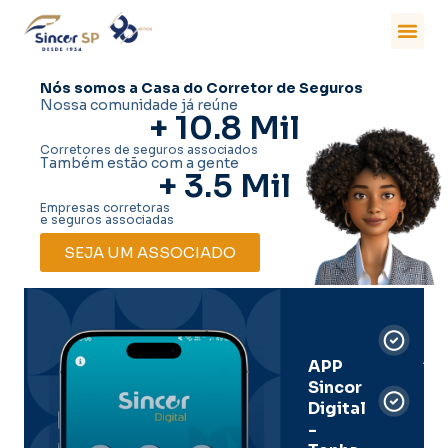
Nós somos a Casa do Corretor de Seguros
Nossa comunidade já reúne
+ 
10.8
 Mil
Corretores de seguros associados
Também estão com a gente
+ 
3.5
 Mil
Empresas corretoras
e seguros associadas
SEJA UM ASSOCIADO
Car
Dig
Ass
APP
Sincor
Pre
Digital
-
Men