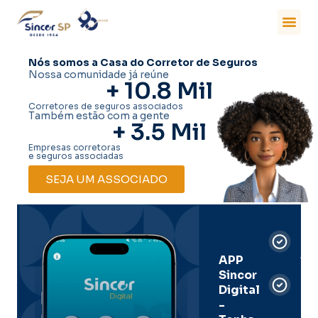
Nós somos a Casa do Corretor de Seguros
Nossa comunidade já reúne
+ 
10.8
 Mil
Corretores de seguros associados
Também estão com a gente
+ 
3.5
 Mil
Empresas corretoras
e seguros associadas
SEJA UM ASSOCIADO
Car
Dig
Ass
APP
Sincor
Pre
Digital
-
Men