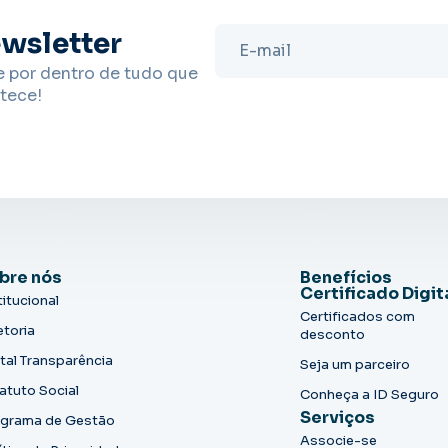
wsletter
e por dentro de tudo que
tece!
bre nós
Benefícios
Certificado Digit
titucional
Certificados com
etoria
desconto
tal Transparência
Seja um parceiro
atuto Social
Conheça a ID Seguro
Serviços
grama de Gestão
Associe-se