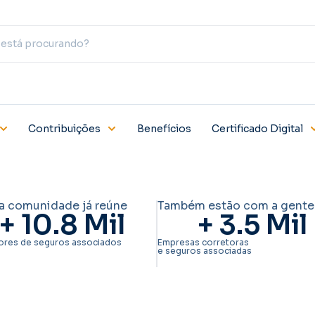
Contribuições
Benefícios
Certificado Digital
a comunidade já reúne
Também estão com a gente
+ 
10.8
 Mil
+ 
3.5
 Mil
ores de seguros associados
Empresas corretoras
e seguros associadas