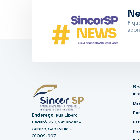
Ne
Fiqu
acon
So
Ins
Dir
Por
Endereço
: Rua Líbero
Badaró, 293, 29º andar –
Est
Centro, São Paulo –
Pro
01009-907