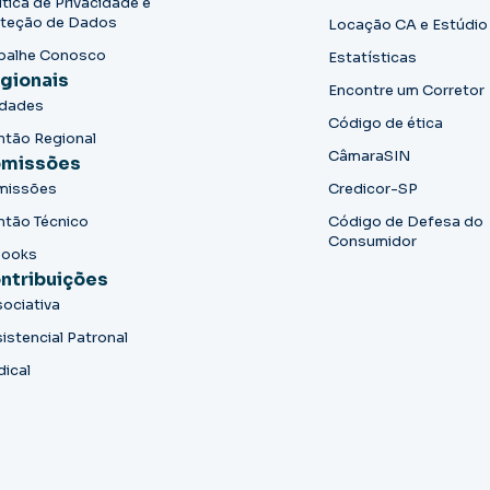
ítica de Privacidade e
teção de Dados
Locação CA e Estúdio
balhe Conosco
Estatísticas
gionais
Encontre um Corretor
idades
Código de ética
ntão Regional
CâmaraSIN
missões
missões
Credicor-SP
ntão Técnico
Código de Defesa do
Consumidor
books
ntribuições
ociativa
istencial Patronal
dical