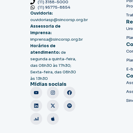
Pol
(11) 3188-5000
Pro
(11) 95775-8854
Ouvidoria:
Tra
ouvidoriasp@sincorsp.org.br
Re
Assessoria de
Un
Imprensa:
Pla
imprensa@sincorsp.org.br
Co
Horários de
Co
atendimento:
de
segunda a quinta-feira,
Pla
das 08h30 às 17h30;
E-
Sexta-feira, das 08h30
Co
às 13h30
Ass
Mídias sociais
Ass
Sin