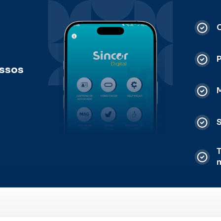
C
ossos
M
S
T