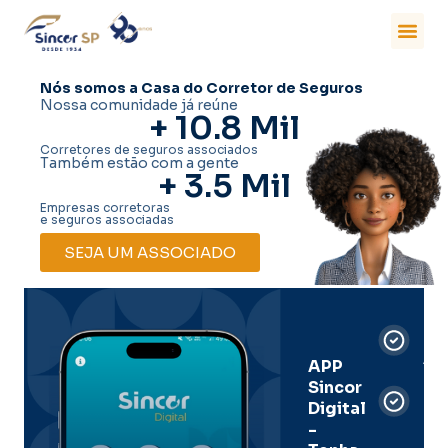
Nós somos a Casa do Corretor de Seguros
Nossa comunidade já reúne
+ 
10.8
 Mil
Corretores de seguros associados
Também estão com a gente
+ 
3.5
 Mil
Empresas corretoras
e seguros associadas
SEJA UM ASSOCIADO
Car
Dig
Ass
APP
Sincor
Pre
Digital
-
Men