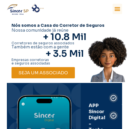
Nós somos a Casa do Corretor de Seguros
Nossa comunidade já reúne
+ 
10.8
 Mil
Corretores de seguros associados
Também estão com a gente
+ 
3.5
 Mil
Empresas corretoras
e seguros associadas
SEJA UM ASSOCIADO
Car
Dig
Ass
APP
Sincor
Pre
Digital
-
Men