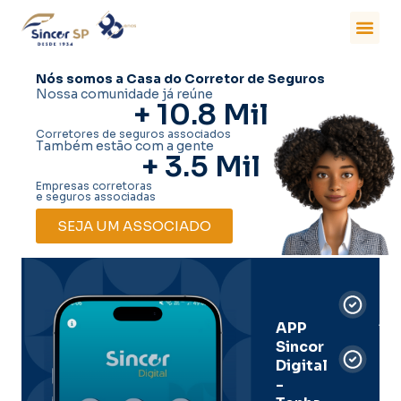
Nós somos a Casa do Corretor de Seguros
Nossa comunidade já reúne
+ 
10.8
 Mil
Corretores de seguros associados
Também estão com a gente
+ 
3.5
 Mil
Empresas corretoras
e seguros associadas
SEJA UM ASSOCIADO
Car
Dig
Ass
APP
Sincor
Pre
Digital
-
Men