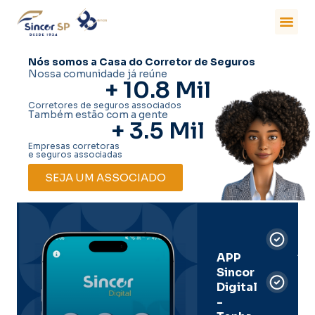
Nós somos a Casa do Corretor de Seguros
Nossa comunidade já reúne
+ 
10.8
 Mil
Corretores de seguros associados
Também estão com a gente
+ 
3.5
 Mil
Empresas corretoras
e seguros associadas
SEJA UM ASSOCIADO
Car
Dig
Ass
APP
Sincor
Pre
Digital
-
Men