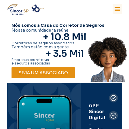
Nós somos a Casa do Corretor de Seguros
Nossa comunidade já reúne
+ 
10.8
 Mil
Corretores de seguros associados
Também estão com a gente
+ 
3.5
 Mil
Empresas corretoras
e seguros associadas
SEJA UM ASSOCIADO
Car
Dig
Ass
APP
Sincor
Pre
Digital
-
Men