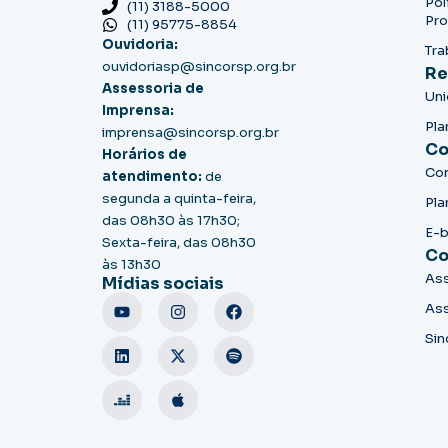
Pol
(11) 3188-5000
Pro
(11) 95775-8854
Ouvidoria:
Tra
ouvidoriasp@sincorsp.org.br
Re
Assessoria de
Un
Imprensa:
Pla
imprensa@sincorsp.org.br
Co
Horários de
Co
atendimento:
de
segunda a quinta-feira,
Pla
das 08h30 às 17h30;
E-
Sexta-feira, das 08h30
Co
às 13h30
Ass
Mídias sociais
Ass
Sin