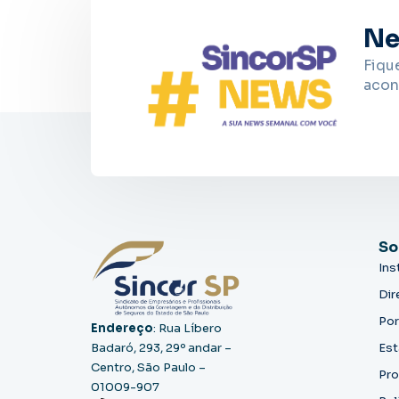
Ne
Fiqu
acon
So
Ins
Dir
Por
Endereço
: Rua Líbero
Badaró, 293, 29º andar –
Est
Centro, São Paulo –
Pro
01009-907