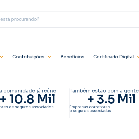
Contribuições
Benefícios
Certificado Digital
a comunidade já reúne
Também estão com a gente
+ 
10.8
 Mil
+ 
3.5
 Mil
ores de seguros associados
Empresas corretoras
e seguros associadas