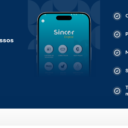
C
ossos
M
S
T