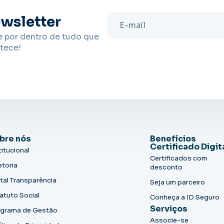
wsletter
e por dentro de tudo que
tece!
bre nós
Benefícios
Certificado Digit
titucional
Certificados com
etoria
desconto
tal Transparência
Seja um parceiro
atuto Social
Conheça a ID Seguro
Serviços
grama de Gestão
Associe-se