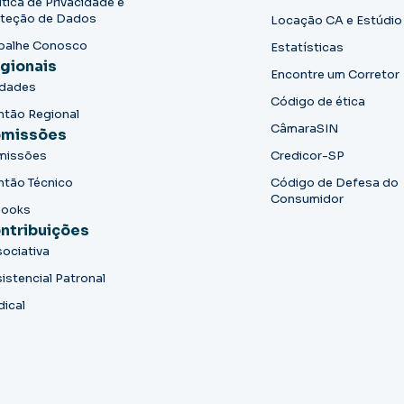
ítica de Privacidade e
teção de Dados
Locação CA e Estúdio
balhe Conosco
Estatísticas
gionais
Encontre um Corretor
idades
Código de ética
ntão Regional
CâmaraSIN
missões
missões
Credicor-SP
ntão Técnico
Código de Defesa do
Consumidor
books
ntribuições
ociativa
istencial Patronal
dical