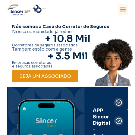
Nós somos a Casa do Corretor de Seguros
Nossa comunidade já reúne
+ 
10.8
 Mil
Corretores de seguros associados
Também estão com a gente
+ 
3.5
 Mil
Empresas corretoras
e seguros associadas
SEJA UM ASSOCIADO
Car
Dig
Ass
APP
Sincor
Pre
Digital
-
Men