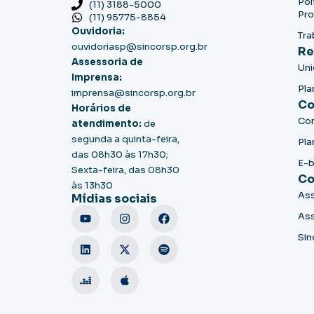
Pol
(11) 3188-5000
Pro
(11) 95775-8854
Ouvidoria:
Tra
ouvidoriasp@sincorsp.org.br
Re
Assessoria de
Un
Imprensa:
Pla
imprensa@sincorsp.org.br
Co
Horários de
Co
atendimento:
de
segunda a quinta-feira,
Pla
das 08h30 às 17h30;
E-
Sexta-feira, das 08h30
Co
às 13h30
Ass
Mídias sociais
Ass
Sin