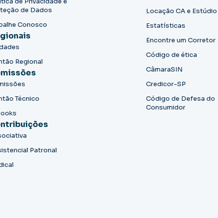
ítica de Privacidade e
teção de Dados
Locação CA e Estúdio
balhe Conosco
Estatísticas
gionais
Encontre um Corretor
idades
Código de ética
ntão Regional
CâmaraSIN
missões
missões
Credicor-SP
ntão Técnico
Código de Defesa do
Consumidor
books
ntribuições
ociativa
istencial Patronal
dical