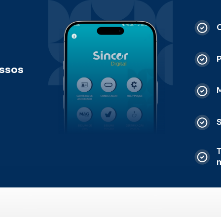
C
ossos
M
S
T