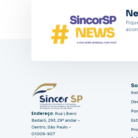
Ne
Fiqu
acon
So
Ins
Dir
Por
Endereço
: Rua Líbero
Badaró, 293, 29º andar –
Est
Centro, São Paulo –
Pro
01009-907