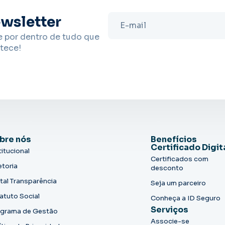
wsletter
e por dentro de tudo que
tece!
bre nós
Benefícios
Certificado Digit
titucional
Certificados com
etoria
desconto
tal Transparência
Seja um parceiro
atuto Social
Conheça a ID Seguro
Serviços
grama de Gestão
Associe-se