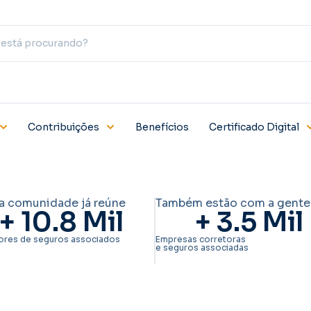
Contribuições
Benefícios
Certificado Digital
a comunidade já reúne
Também estão com a gente
+ 
10.8
 Mil
+ 
3.5
 Mil
ores de seguros associados
Empresas corretoras
e seguros associadas