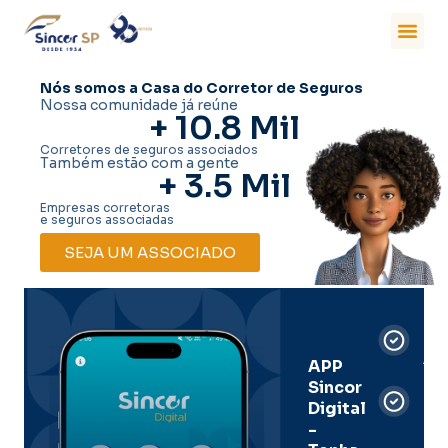
Nós somos a Casa do Corretor de Seguros
Nossa comunidade já reúne
+ 
10.8
 Mil
Corretores de seguros associados
Também estão com a gente
+ 
3.5
 Mil
Empresas corretoras
e seguros associadas
SEJA UM ASSOCIADO
Car
Dig
Ass
APP
Sincor
Pre
Digital
-
Men