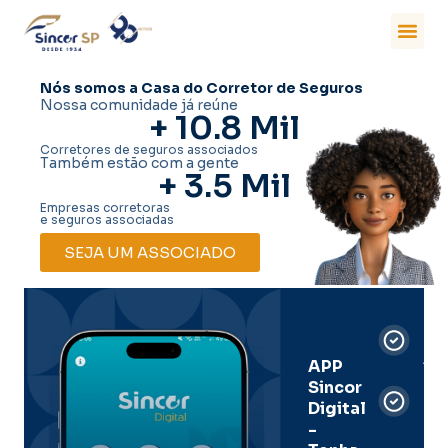
Nós somos a Casa do Corretor de Seguros
Nossa comunidade já reúne
+ 
10.8
 Mil
Corretores de seguros associados
Também estão com a gente
+ 
3.5
 Mil
Empresas corretoras
e seguros associadas
SEJA UM ASSOCIADO
Car
Dig
Ass
APP
Sincor
Pre
Digital
-
Men