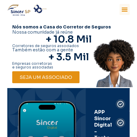
Nós somos a Casa do Corretor de Seguros
Nossa comunidade já reúne
+ 
10.8
 Mil
Corretores de seguros associados
Também estão com a gente
+ 
3.5
 Mil
Empresas corretoras
e seguros associadas
SEJA UM ASSOCIADO
Car
Dig
Ass
APP
Sincor
Pre
Digital
-
Men