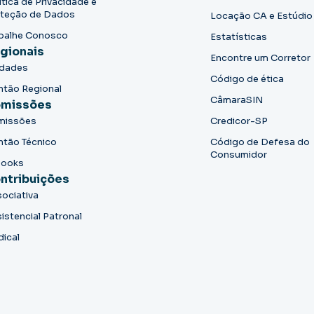
ítica de Privacidade e
teção de Dados
Locação CA e Estúdio
balhe Conosco
Estatísticas
gionais
Encontre um Corretor
idades
Código de ética
ntão Regional
CâmaraSIN
missões
missões
Credicor-SP
ntão Técnico
Código de Defesa do
Consumidor
books
ntribuições
ociativa
istencial Patronal
dical