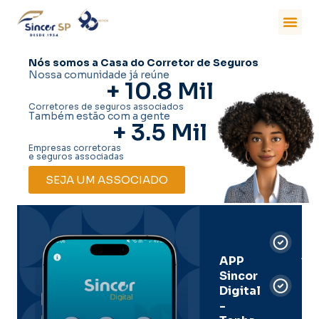
Nós somos a Casa do Corretor de Seguros
Nossa comunidade já reúne
+ 
10.8
 Mil
Corretores de seguros associados
Também estão com a gente
+ 
3.5
 Mil
Empresas corretoras
e seguros associadas
SEJA UM ASSOCIADO
Car
Dig
Ass
APP
Sincor
Pre
Digital
-
Men