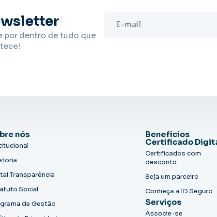
wsletter
e por dentro de tudo que
tece!
bre nós
Benefícios
Certificado Digit
titucional
Certificados com
etoria
desconto
tal Transparência
Seja um parceiro
atuto Social
Conheça a ID Seguro
Serviços
grama de Gestão
Associe-se