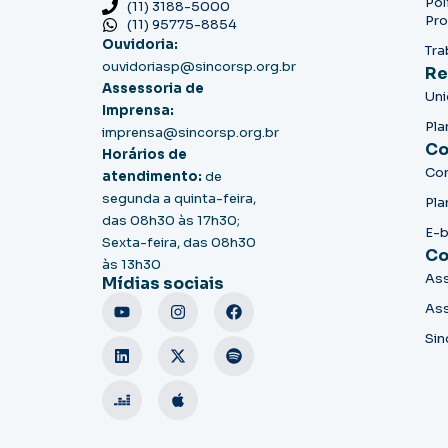
Pol
(11) 3188-5000
Pro
(11) 95775-8854
Ouvidoria:
Tra
ouvidoriasp@sincorsp.org.br
Re
Assessoria de
Un
Imprensa:
Pla
imprensa@sincorsp.org.br
Co
Horários de
Co
atendimento:
de
segunda a quinta-feira,
Pla
das 08h30 às 17h30;
E-
Sexta-feira, das 08h30
Co
às 13h30
Ass
Mídias sociais
Ass
Sin