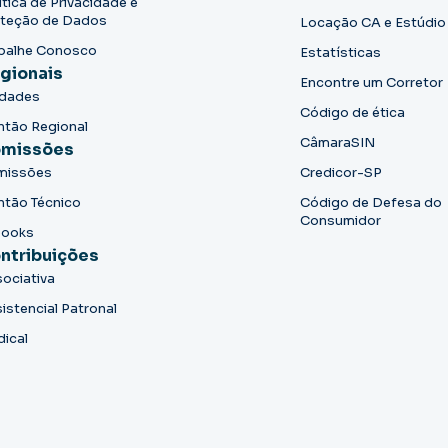
ítica de Privacidade e
teção de Dados
Locação CA e Estúdio
balhe Conosco
Estatísticas
gionais
Encontre um Corretor
idades
Código de ética
ntão Regional
CâmaraSIN
missões
missões
Credicor-SP
ntão Técnico
Código de Defesa do
Consumidor
books
ntribuições
ociativa
istencial Patronal
dical