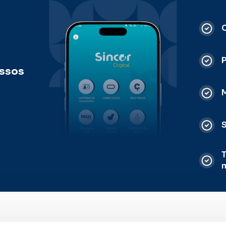
C
ossos
M
S
T