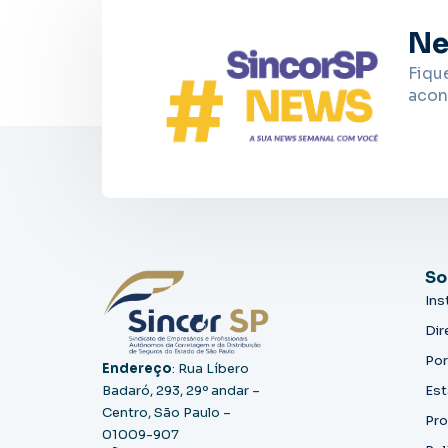
Ne
Fiqu
acon
So
Ins
Dir
Por
Endereço
: Rua Líbero
Badaró, 293, 29º andar –
Est
Centro, São Paulo –
Pro
01009-907