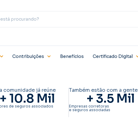
Contribuições
Benefícios
Certificado Digital
a comunidade já reúne
Também estão com a gente
+ 
10.8
 Mil
+ 
3.5
 Mil
ores de seguros associados
Empresas corretoras
e seguros associadas