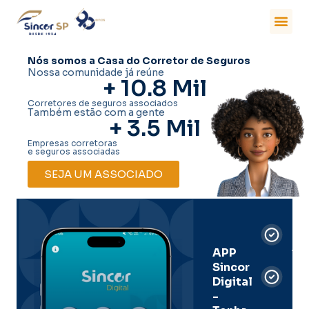
Nós somos a Casa do Corretor de Seguros
Nossa comunidade já reúne
+ 
10.8
 Mil
Corretores de seguros associados
Também estão com a gente
+ 
3.5
 Mil
Empresas corretoras
e seguros associadas
SEJA UM ASSOCIADO
Car
Dig
Ass
APP
Sincor
Pre
Digital
-
Men