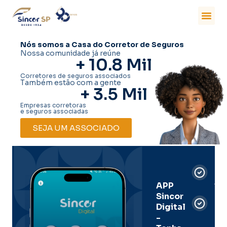
Nós somos a Casa do Corretor de Seguros
Nossa comunidade já reúne
+ 
10.8
 Mil
Corretores de seguros associados
Também estão com a gente
+ 
3.5
 Mil
Empresas corretoras
e seguros associadas
SEJA UM ASSOCIADO
Car
Dig
Ass
APP
Sincor
Pre
Digital
-
Men