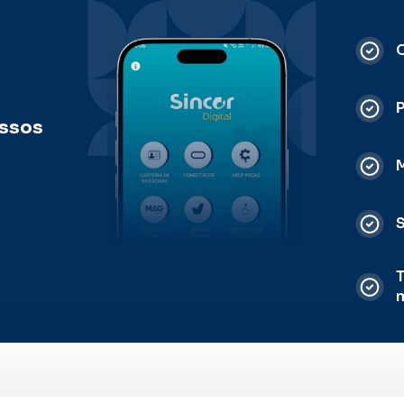
C
ossos
M
S
T