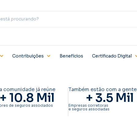
Contribuições
Benefícios
Certificado Digital
a comunidade já reúne
Também estão com a gente
+ 
10.8
 Mil
+ 
3.5
 Mil
ores de seguros associados
Empresas corretoras
e seguros associadas