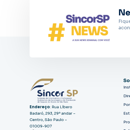
Ne
Fiqu
acon
So
Ins
Dir
Por
Endereço
: Rua Líbero
Badaró, 293, 29º andar –
Est
Centro, São Paulo –
Pro
01009-907