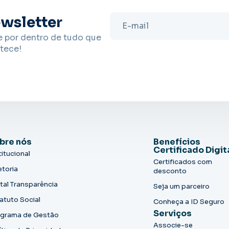
wsletter
e por dentro de tudo que
tece!
bre nós
Benefícios
Certificado Digit
titucional
Certificados com
etoria
desconto
tal Transparência
Seja um parceiro
atuto Social
Conheça a ID Seguro
Serviços
grama de Gestão
Associe-se