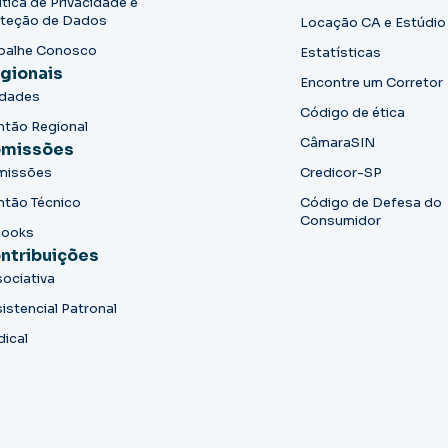
ítica de Privacidade e
teção de Dados
Locação CA e Estúdio
balhe Conosco
Estatísticas
gionais
Encontre um Corretor
idades
Código de ética
ntão Regional
CâmaraSIN
missões
missões
Credicor-SP
ntão Técnico
Código de Defesa do
Consumidor
books
ntribuições
ociativa
istencial Patronal
dical