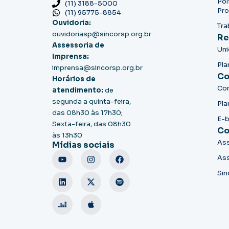
Pol
(11) 3188-5000
Pro
(11) 95775-8854
Ouvidoria:
Tra
ouvidoriasp@sincorsp.org.br
Re
Assessoria de
Un
Imprensa:
Pla
imprensa@sincorsp.org.br
Co
Horários de
Co
atendimento:
de
segunda a quinta-feira,
Pla
das 08h30 às 17h30;
E-
Sexta-feira, das 08h30
Co
às 13h30
Ass
Mídias sociais
Ass
Sin