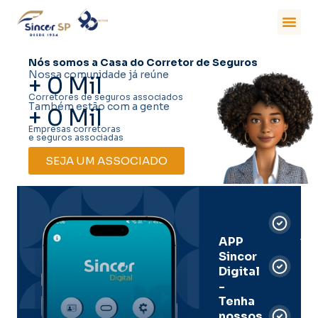
Nós somos a Casa do Corretor de Seguros
Nossa comunidade já reúne
+
0
Mil
Corretores de seguros associados
Também estão com a gente
+
0
Mil
Empresas corretoras
e seguros associadas
SEJA UM ASSOCIADO
Car
Dig
Ass
APP
Sincor
Pre
Digital
-
Men
Tenha
e
nossos