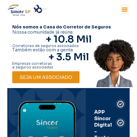
Nós somos a Casa do Corretor de Seguros
Nossa comunidade já reúne
+ 
10.8
 Mil
Corretores de seguros associados
Também estão com a gente
+ 
3.5
 Mil
Empresas corretoras
e seguros associadas
SEJA UM ASSOCIADO
Car
Dig
Ass
APP
Sincor
Pre
Digital
-
Men