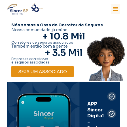
Nós somos a Casa do Corretor de Seguros
Nossa comunidade já reúne
+ 
10.8
 Mil
Corretores de seguros associados
Também estão com a gente
+ 
3.5
 Mil
Empresas corretoras
e seguros associadas
SEJA UM ASSOCIADO
Car
Dig
Ass
APP
Sincor
Pre
Digital
-
Men