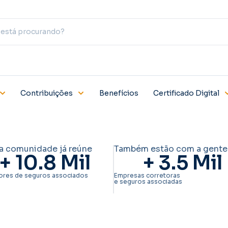
Contribuições
Benefícios
Certificado Digital
a comunidade já reúne
Também estão com a gente
+ 
10.8
 Mil
+ 
3.5
 Mil
ores de seguros associados
Empresas corretoras
e seguros associadas