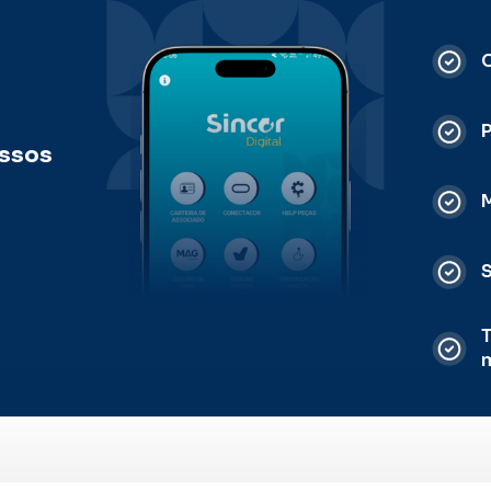
C
ossos
M
S
T