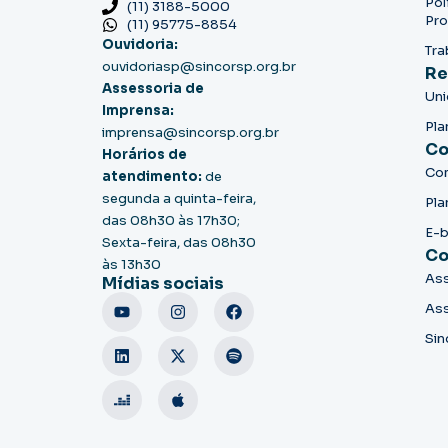
Pol
(11) 3188-5000
Pro
(11) 95775-8854
Ouvidoria:
Tra
ouvidoriasp@sincorsp.org.br
Re
Assessoria de
Un
Imprensa:
Pla
imprensa@sincorsp.org.br
Co
Horários de
Co
atendimento:
de
segunda a quinta-feira,
Pla
das 08h30 às 17h30;
E-
Sexta-feira, das 08h30
Co
às 13h30
Ass
Mídias sociais
Ass
Sin