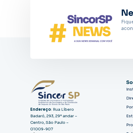
Ne
Fiqu
acon
So
Ins
Dir
Por
Endereço
: Rua Líbero
Badaró, 293, 29º andar –
Est
Centro, São Paulo –
Pro
01009-907