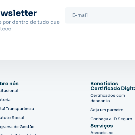
wsletter
e por dentro de tudo que
tece!
bre nós
Benefícios
Certificado Digit
titucional
Certificados com
etoria
desconto
tal Transparência
Seja um parceiro
atuto Social
Conheça a ID Seguro
Serviços
grama de Gestão
Associe-se