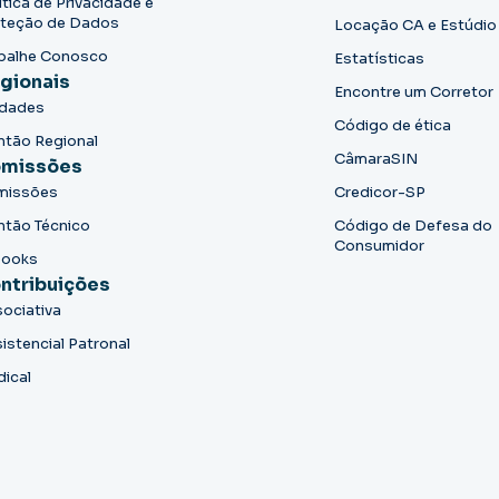
ítica de Privacidade e
teção de Dados
Locação CA e Estúdio
balhe Conosco
Estatísticas
gionais
Encontre um Corretor
idades
Código de ética
ntão Regional
CâmaraSIN
missões
missões
Credicor-SP
ntão Técnico
Código de Defesa do
Consumidor
books
ntribuições
ociativa
istencial Patronal
dical