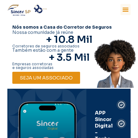
Nós somos a Casa do Corretor de Seguros
Nossa comunidade já reúne
+ 
10.8
 Mil
Corretores de seguros associados
Também estão com a gente
+ 
3.5
 Mil
Empresas corretoras
e seguros associadas
SEJA UM ASSOCIADO
Car
Dig
Ass
APP
Sincor
Pre
Digital
-
Men