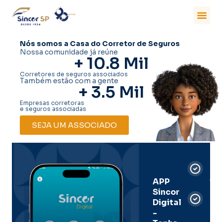
Nós somos a Casa do Corretor de Seguros
Nossa comunidade já reúne
+ 
10.8
 Mil
Corretores de seguros associados
Também estão com a gente
+ 
3.5
 Mil
Empresas corretoras
e seguros associadas
SEJA UM ASSOCIADO
Car
Dig
Ass
APP
Sincor
Pre
Digital
-
Men