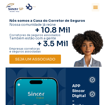
Nós somos a Casa do Corretor de Seguros
Nossa comunidade já reúne
+ 
10.8
 Mil
Corretores de seguros associados
Também estão com a gente
+ 
3.5
 Mil
Empresas corretoras
e seguros associadas
SEJA UM ASSOCIADO
Car
Dig
Ass
APP
Sincor
Pre
Digital
-
Men