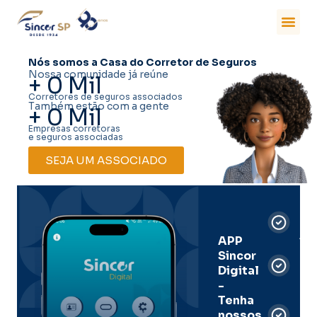
Nós somos a Casa do Corretor de Seguros
Nossa comunidade já reúne
+
0
Mil
Corretores de seguros associados
Também estão com a gente
+
0
Mil
Empresas corretoras
e seguros associadas
SEJA UM ASSOCIADO
Car
Dig
Ass
APP
Sincor
Pre
Digital
-
Men
Tenha
e
nossos