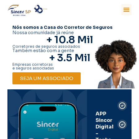
Nós somos a Casa do Corretor de Seguros
Nossa comunidade já reúne
+ 
10.8
 Mil
Corretores de seguros associados
Também estão com a gente
+ 
3.5
 Mil
Empresas corretoras
e seguros associadas
SEJA UM ASSOCIADO
Car
Dig
Ass
APP
Sincor
Pre
Digital
-
Men