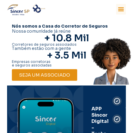
Nós somos a Casa do Corretor de Seguros
Nossa comunidade já reúne
+ 
10.8
 Mil
Corretores de seguros associados
Também estão com a gente
+ 
3.5
 Mil
Empresas corretoras
e seguros associadas
SEJA UM ASSOCIADO
Car
Dig
Ass
APP
Sincor
Pre
Digital
-
Men