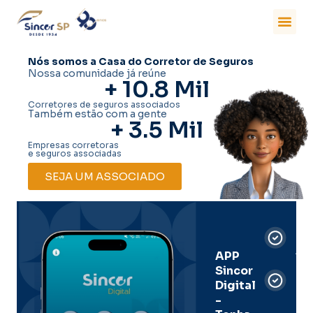
Nós somos a Casa do Corretor de Seguros
Nossa comunidade já reúne
+ 
10.8
 Mil
Corretores de seguros associados
Também estão com a gente
+ 
3.5
 Mil
Empresas corretoras
e seguros associadas
SEJA UM ASSOCIADO
Car
Dig
Ass
APP
Sincor
Pre
Digital
-
Men