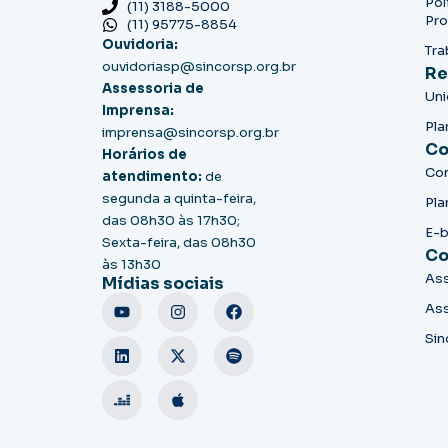
Pol
(11) 3188-5000
Pro
(11) 95775-8854
Ouvidoria:
Tra
ouvidoriasp@sincorsp.org.br
Re
Assessoria de
Un
Imprensa:
Pla
imprensa@sincorsp.org.br
Co
Horários de
Co
atendimento:
de
segunda a quinta-feira,
Pla
das 08h30 às 17h30;
E-
Sexta-feira, das 08h30
Co
às 13h30
Ass
Mídias sociais
Ass
Sin