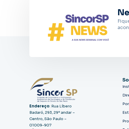
Ne
Fiqu
acon
So
Ins
Dir
Por
Endereço
: Rua Líbero
Badaró, 293, 29º andar –
Est
Centro, São Paulo –
Pro
01009-907