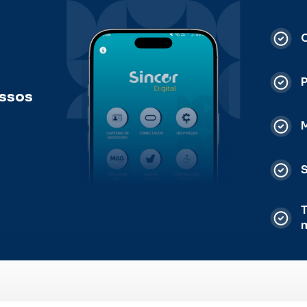
C
ossos
M
S
T