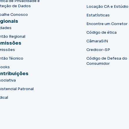
ítica de Privacidade e
teção de Dados
Locação CA e Estúdio
balhe Conosco
Estatísticas
gionais
Encontre um Corretor
idades
Código de ética
ntão Regional
CâmaraSIN
missões
missões
Credicor-SP
ntão Técnico
Código de Defesa do
Consumidor
books
ntribuições
ociativa
istencial Patronal
dical