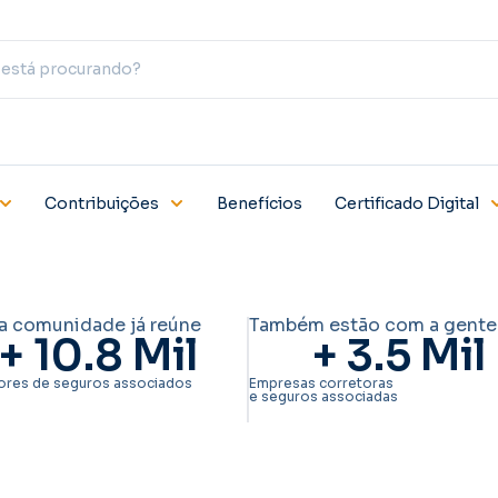
Contribuições
Benefícios
Certificado Digital
a comunidade já reúne
Também estão com a gente
+ 
10.8
 Mil
+ 
3.5
 Mil
ores de seguros associados
Empresas corretoras
e seguros associadas