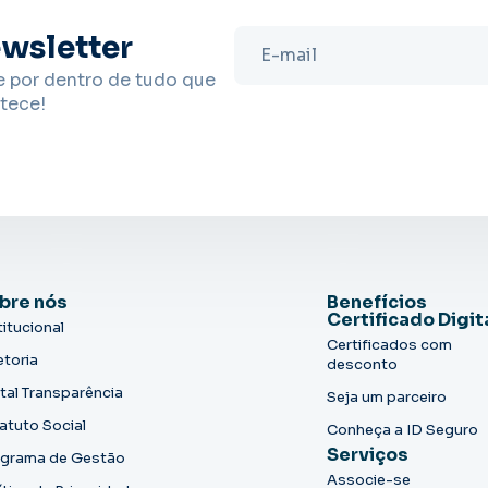
wsletter
e por dentro de tudo que
tece!
bre nós
Benefícios
Certificado Digit
titucional
Certificados com
etoria
desconto
tal Transparência
Seja um parceiro
atuto Social
Conheça a ID Seguro
Serviços
grama de Gestão
Associe-se