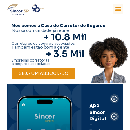
Nós somos a Casa do Corretor de Seguros
Nossa comunidade já reúne
+ 
10.8
 Mil
Corretores de seguros associados
Também estão com a gente
+ 
3.5
 Mil
Empresas corretoras
e seguros associadas
SEJA UM ASSOCIADO
Car
Dig
Ass
APP
Sincor
Pre
Digital
-
Men