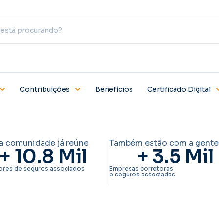
Contribuições
Benefícios
Certificado Digital
a comunidade já reúne
Também estão com a gente
+ 
10.8
 Mil
+ 
3.5
 Mil
ores de seguros associados
Empresas corretoras
e seguros associadas