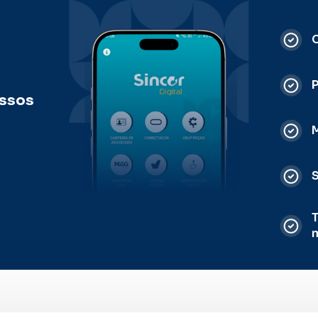
C
ossos
M
S
T