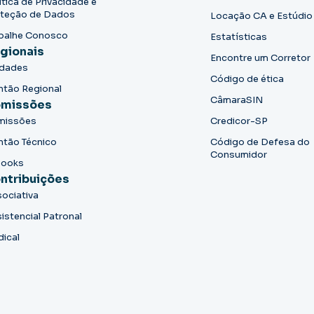
ítica de Privacidade e
teção de Dados
Locação CA e Estúdio
balhe Conosco
Estatísticas
gionais
Encontre um Corretor
idades
Código de ética
ntão Regional
CâmaraSIN
missões
missões
Credicor-SP
ntão Técnico
Código de Defesa do
Consumidor
books
ntribuições
ociativa
istencial Patronal
dical