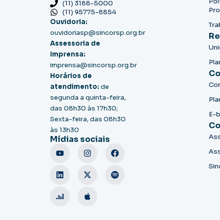
Pol
(11) 3188-5000
Pro
(11) 95775-8854
Ouvidoria:
Tra
ouvidoriasp@sincorsp.org.br
Re
Assessoria de
Un
Imprensa:
Pla
imprensa@sincorsp.org.br
Co
Horários de
Co
atendimento:
de
segunda a quinta-feira,
Pla
das 08h30 às 17h30;
E-
Sexta-feira, das 08h30
Co
às 13h30
Ass
Mídias sociais
Ass
Sin