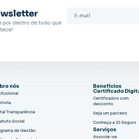
wsletter
e por dentro de tudo que
tece!
bre nós
Benefícios
Certificado Digit
titucional
Certificados com
etoria
desconto
tal Transparência
Seja um parceiro
atuto Social
Conheça a ID Seguro
Serviços
grama de Gestão
Associe-se