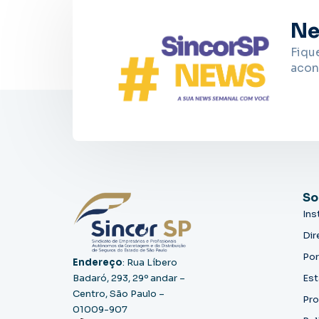
Ne
Fiqu
acon
So
Ins
Dir
Por
Endereço
: Rua Líbero
Badaró, 293, 29º andar –
Est
Centro, São Paulo –
Pro
01009-907