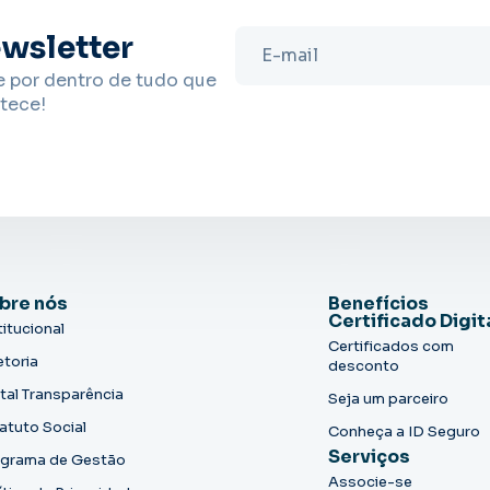
wsletter
e por dentro de tudo que
tece!
bre nós
Benefícios
Certificado Digit
titucional
Certificados com
etoria
desconto
tal Transparência
Seja um parceiro
atuto Social
Conheça a ID Seguro
Serviços
grama de Gestão
Associe-se