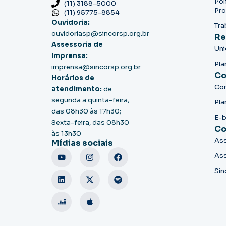
Pol
(11) 3188-5000
Pro
(11) 95775-8854
Ouvidoria:
Tra
ouvidoriasp@sincorsp.org.br
Re
Assessoria de
Un
Imprensa:
Pla
imprensa@sincorsp.org.br
Co
Horários de
Co
atendimento:
de
segunda a quinta-feira,
Pla
das 08h30 às 17h30;
E-
Sexta-feira, das 08h30
Co
às 13h30
Ass
Mídias sociais
Ass
Sin