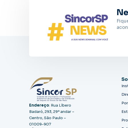
Ne
Fiqu
acon
So
Ins
Dir
Por
Endereço
: Rua Líbero
Badaró, 293, 29º andar –
Est
Centro, São Paulo –
Pro
01009-907