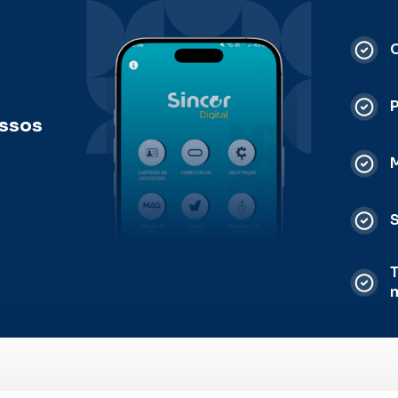
C
ossos
M
S
T