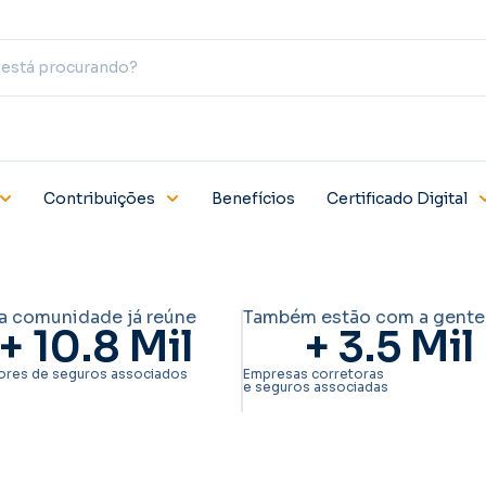
Contribuições
Benefícios
Certificado Digital
a comunidade já reúne
Também estão com a gente
+ 
10.8
 Mil
+ 
3.5
 Mil
ores de seguros associados
Empresas corretoras
e seguros associadas