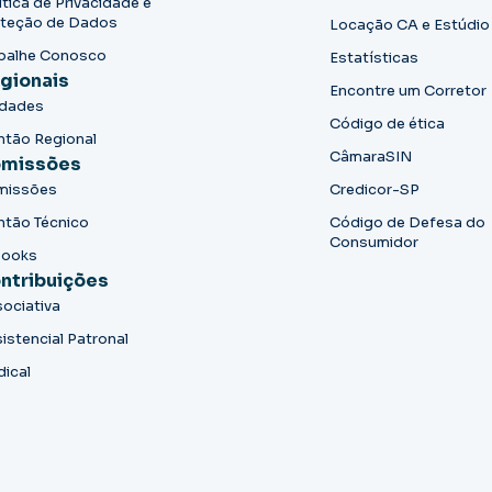
ítica de Privacidade e
teção de Dados
Locação CA e Estúdio
balhe Conosco
Estatísticas
gionais
Encontre um Corretor
idades
Código de ética
ntão Regional
CâmaraSIN
missões
missões
Credicor-SP
ntão Técnico
Código de Defesa do
Consumidor
books
ntribuições
ociativa
istencial Patronal
dical