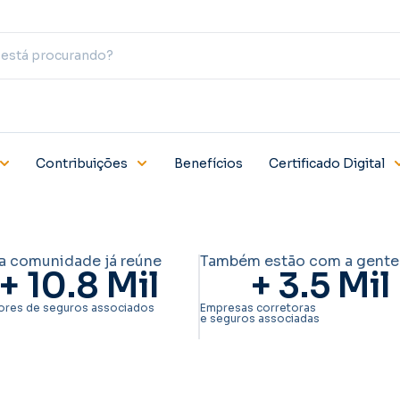
Contribuições
Benefícios
Certificado Digital
a comunidade já reúne
Também estão com a gente
+ 
10.8
 Mil
+ 
3.5
 Mil
ores de seguros associados
Empresas corretoras
e seguros associadas