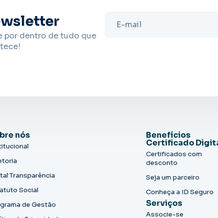
wsletter
e por dentro de tudo que
tece!
bre nós
Benefícios
Certificado Digit
titucional
Certificados com
etoria
desconto
tal Transparência
Seja um parceiro
atuto Social
Conheça a ID Seguro
Serviços
grama de Gestão
Associe-se