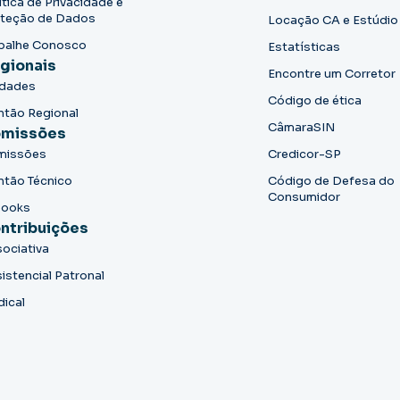
ítica de Privacidade e
teção de Dados
Locação CA e Estúdio
balhe Conosco
Estatísticas
gionais
Encontre um Corretor
idades
Código de ética
ntão Regional
CâmaraSIN
missões
missões
Credicor-SP
ntão Técnico
Código de Defesa do
Consumidor
books
ntribuições
ociativa
istencial Patronal
dical