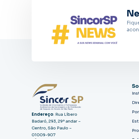
Ne
Fiqu
acon
So
Ins
Dir
Por
Endereço
: Rua Líbero
Badaró, 293, 29º andar –
Est
Centro, São Paulo –
Pro
01009-907