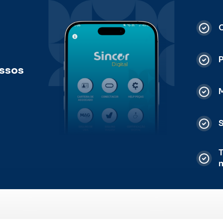
C
ossos
M
S
T