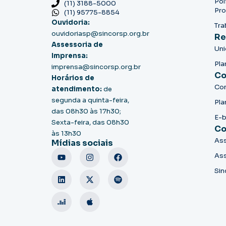
Pol
(11) 3188-5000
Pro
(11) 95775-8854
Ouvidoria:
Tra
ouvidoriasp@sincorsp.org.br
Re
Assessoria de
Un
Imprensa:
Pla
imprensa@sincorsp.org.br
Co
Horários de
Co
atendimento:
de
segunda a quinta-feira,
Pla
das 08h30 às 17h30;
E-
Sexta-feira, das 08h30
Co
às 13h30
Ass
Mídias sociais
Ass
Sin