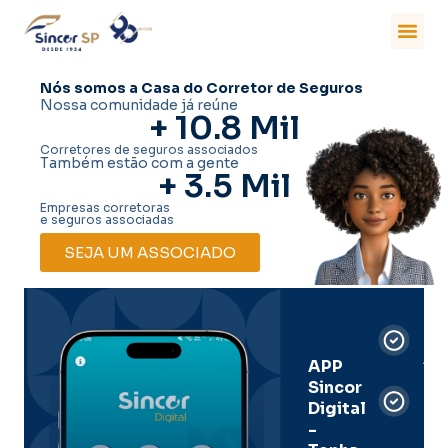
Nós somos a Casa do Corretor de Seguros
Nossa comunidade já reúne
+ 
10.8
 Mil
Corretores de seguros associados
Também estão com a gente
+ 
3.5
 Mil
Empresas corretoras
e seguros associadas
SEJA UM ASSOCIADO
Car
Dig
Ass
APP
Sincor
Pre
Digital
-
Men