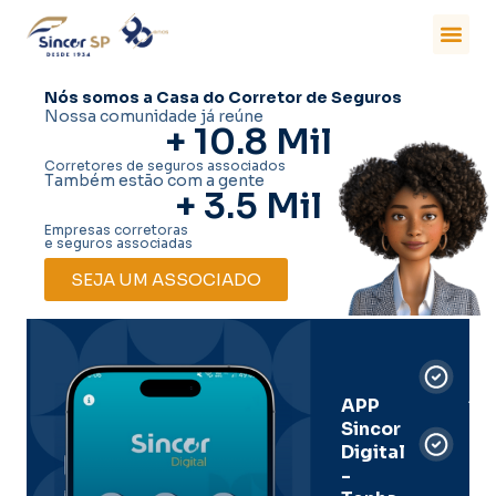
Nós somos a Casa do Corretor de Seguros
Nossa comunidade já reúne
+ 
10.8
 Mil
Corretores de seguros associados
Também estão com a gente
+ 
3.5
 Mil
Empresas corretoras
e seguros associadas
SEJA UM ASSOCIADO
Car
Dig
Ass
APP
Sincor
Pre
Digital
-
Men