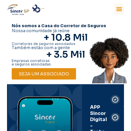
Nós somos a Casa do Corretor de Seguros
Nossa comunidade já reúne
+ 
10.8
 Mil
Corretores de seguros associados
Também estão com a gente
+ 
3.5
 Mil
Empresas corretoras
e seguros associadas
SEJA UM ASSOCIADO
Car
Dig
Ass
APP
Sincor
Pre
Digital
-
Men