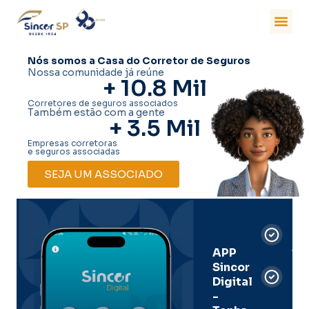
Nós somos a Casa do Corretor de Seguros
Nossa comunidade já reúne
+ 
10.8
 Mil
Corretores de seguros associados
Também estão com a gente
+ 
3.5
 Mil
Empresas corretoras
e seguros associadas
SEJA UM ASSOCIADO
Car
Dig
Ass
APP
Sincor
Pre
Digital
-
Men