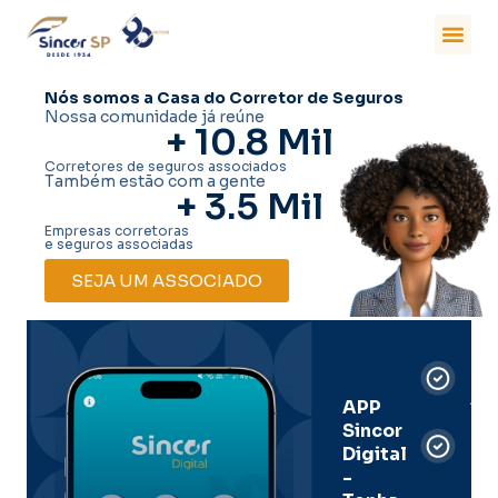
Nós somos a Casa do Corretor de Seguros
Nossa comunidade já reúne
+ 
10.8
 Mil
Corretores de seguros associados
Também estão com a gente
+ 
3.5
 Mil
Empresas corretoras
e seguros associadas
SEJA UM ASSOCIADO
Car
Dig
Ass
APP
Sincor
Pre
Digital
-
Men