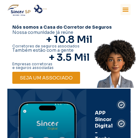
Nós somos a Casa do Corretor de Seguros
Nossa comunidade já reúne
+ 
10.8
 Mil
Corretores de seguros associados
Também estão com a gente
+ 
3.5
 Mil
Empresas corretoras
e seguros associadas
SEJA UM ASSOCIADO
Car
Dig
Ass
APP
Sincor
Pre
Digital
-
Men