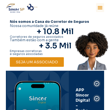
Nós somos a Casa do Corretor de Seguros
Nossa comunidade já reúne
+ 
10.8
 Mil
Corretores de seguros associados
Também estão com a gente
+ 
3.5
 Mil
Empresas corretoras
e seguros associadas
SEJA UM ASSOCIADO
Car
Dig
Ass
APP
Sincor
Pre
Digital
-
Men