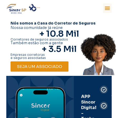
Nós somos a Casa do Corretor de Seguros
Nossa comunidade já reúne
+ 
10.8
 Mil
Corretores de seguros associados
Também estão com a gente
+ 
3.5
 Mil
Empresas corretoras
e seguros associadas
SEJA UM ASSOCIADO
Car
Dig
Ass
APP
Sincor
Pre
Digital
-
Men