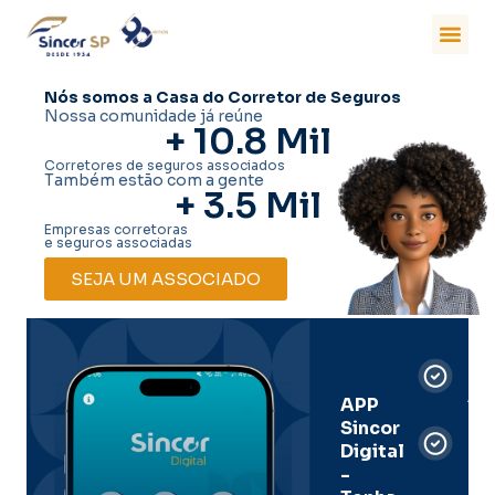
Nós somos a Casa do Corretor de Seguros
Nossa comunidade já reúne
+ 
10.8
 Mil
Corretores de seguros associados
Também estão com a gente
+ 
3.5
 Mil
Empresas corretoras
e seguros associadas
SEJA UM ASSOCIADO
Car
Dig
Ass
APP
Sincor
Pre
Digital
-
Men