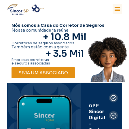
Nós somos a Casa do Corretor de Seguros
Nossa comunidade já reúne
+ 
10.8
 Mil
Corretores de seguros associados
Também estão com a gente
+ 
3.5
 Mil
Empresas corretoras
e seguros associadas
SEJA UM ASSOCIADO
Car
Dig
Ass
APP
Sincor
Pre
Digital
-
Men