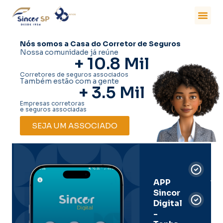
Nós somos a Casa do Corretor de Seguros
Nossa comunidade já reúne
+ 
10.8
 Mil
Corretores de seguros associados
Também estão com a gente
+ 
3.5
 Mil
Empresas corretoras
e seguros associadas
SEJA UM ASSOCIADO
Car
Dig
Ass
APP
Sincor
Pre
Digital
-
Men