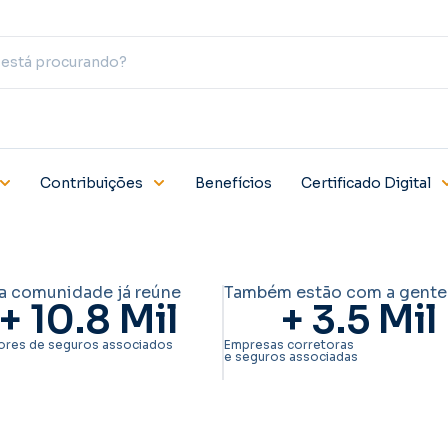
Contribuições
Benefícios
Certificado Digital
a comunidade já reúne
Também estão com a gente
+ 
10.8
 Mil
+ 
3.5
 Mil
ores de seguros associados
Empresas corretoras
e seguros associadas