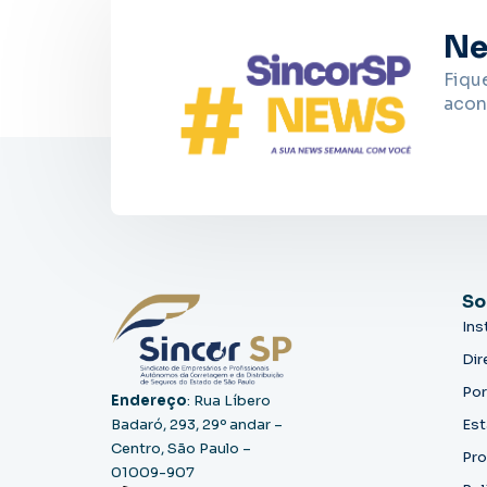
Ne
Fiqu
acon
So
Ins
Dir
Por
Endereço
: Rua Líbero
Badaró, 293, 29º andar –
Est
Centro, São Paulo –
Pro
01009-907