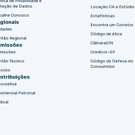
ítica de Privacidade e
teção de Dados
Locação CA e Estúdio
balhe Conosco
Estatísticas
gionais
Encontre um Corretor
idades
Código de ética
ntão Regional
CâmaraSIN
missões
missões
Credicor-SP
ntão Técnico
Código de Defesa do
Consumidor
books
ntribuições
ociativa
istencial Patronal
dical