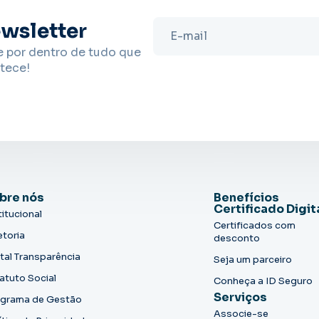
wsletter
e por dentro de tudo que
tece!
bre nós
Benefícios
Certificado Digit
titucional
Certificados com
etoria
desconto
tal Transparência
Seja um parceiro
atuto Social
Conheça a ID Seguro
Serviços
grama de Gestão
Associe-se