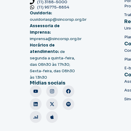
Pol
(11) 3188-5000
Pro
(11) 95775-8854
Ouvidoria:
Tra
ouvidoriasp@sincorsp.org.br
Re
Assessoria de
Un
Imprensa:
Pla
imprensa@sincorsp.org.br
Co
Horários de
Co
atendimento:
de
segunda a quinta-feira,
Pla
das 08h30 às 17h30;
E-
Sexta-feira, das 08h30
Co
às 13h30
Ass
Mídias sociais
Ass
Sin