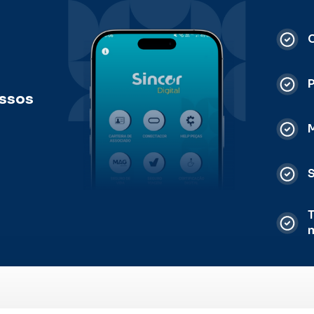
C
ossos
M
S
T